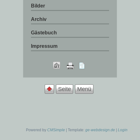
Bilder
Archiv
Gästebuch
Impressum
Seite
Menü
Powered by
CMSimple
| Template:
ge-webdesign.de
|
Login