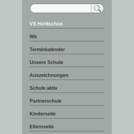
VS Horitschon
Wir
Terminkalender
Unsere Schule
Auszeichnungen
Schule aktiv
Partnerschule
Kinderseite
Elternseite