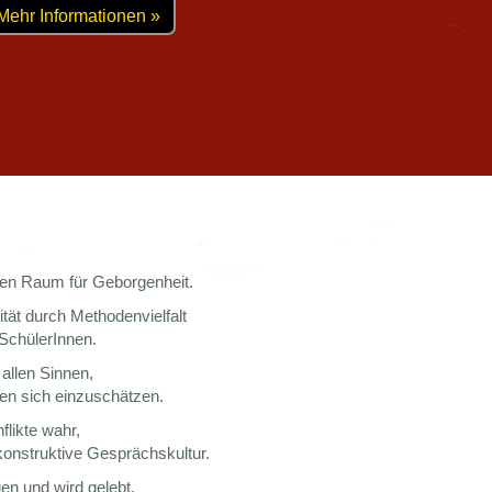
Mehr Informationen »
en Raum für Geborgenheit.
ität durch Methodenvielfalt
 SchülerInnen.
 allen Sinnen,
rnen sich einzuschätzen.
likte wahr,
nstruktive Gesprächskultur.
uen und wird gelebt.