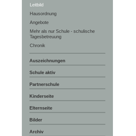
Leitbild
Hausordnung
Angebote
Mehr als nur Schule - schulische
Tagesbetreuung
Chronik
Auszeichnungen
Schule aktiv
Partnerschule
Kinderseite
Elternseite
Bilder
Archiv