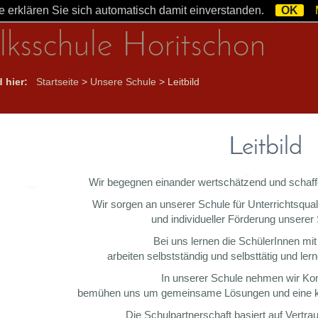
 erklären Sie sich automatisch damit einverstanden.
OK
lksschule Horitschon
d hier:
Startseite
>
Unsere Schule
>
Leitbild
Leitbild
Wir begegnen einander wertschätzend und schaff
Wir sorgen an unserer Schule für Unterrichtsqual
und individueller Förderung unserer
Bei uns lernen die SchülerInnen mit
arbeiten selbstständig und selbsttätig und le
In unserer Schule nehmen wir Konf
bemühen uns um gemeinsame Lösungen und eine ko
Die Schulpartnerschaft basiert auf Vertra